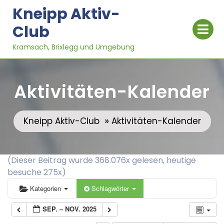
Skip
Kneipp Aktiv-
to
Op
Club
content
Me
Kramsach, Brixlegg und Umgebung
Aktivitäten-Kalender
»
Kneipp Aktiv-Club
Aktivitäten-Kalender
(Dieser Beitrag wurde 368.076x gelesen, heutige
besuche 275x)
Kategorien
Schlagwörter
SEP. – NOV. 2025