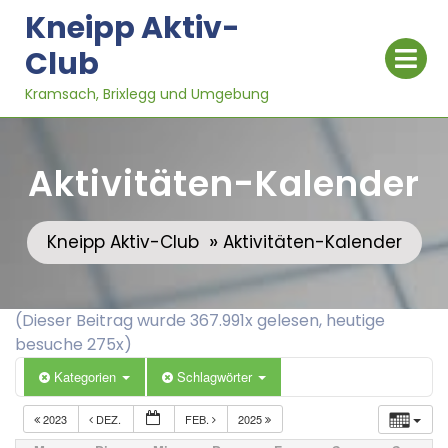
Skip
Kneipp Aktiv-
to
Op
Club
content
Me
Kramsach, Brixlegg und Umgebung
Aktivitäten-Kalender
»
Kneipp Aktiv-Club
Aktivitäten-Kalender
(Dieser Beitrag wurde 367.991x gelesen, heutige
besuche 275x)
Kategorien
Schlagwörter
2023
DEZ.
FEB.
2025