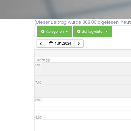
3:00
(Dieser Beitrag wurde 368.001x gelesen, heu
4:00
Kategorien
Schlagwörter
1.01.2024
5:00
Ganztägig
6:00
7:00
8:00
9:00