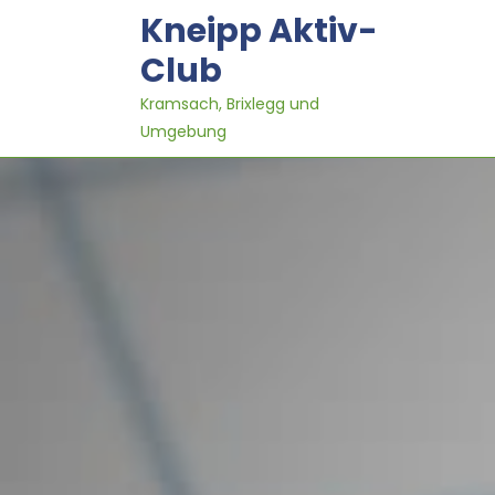
Skip
Kneipp Aktiv-
to
content
Club
Kramsach, Brixlegg und
Umgebung
0:00
1:00
2:00