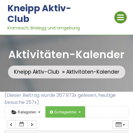
Skip
Kneipp Aktiv-
to
Op
Club
content
Me
Kramsach, Brixlegg und Umgebung
0:00
Aktivitäten-Kalender
1:00
»
Kneipp Aktiv-Club
Aktivitäten-Kalender
2:00
3:00
(Dieser Beitrag wurde 367.973x gelesen, heutige
besuche 257x)
4:00
Kategorien
Schlagwörter
5:00