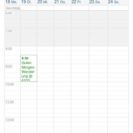
18
19
20
21
22
23
24
Mo.
Di.
Mi.
Do.
Fr.
Sa.
So.
Ganztägig
6:00
7:00
8:00
8:30
Guten
9:00
Morgen-
Wander
ung
@
6233
10:00
Kramsac
h
11:00
12:00