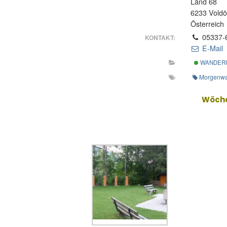
Länd 68
6233 Vold
Österreich
05337-
KONTAKT:
E-Mail
WANDER
Morgenw
Wöche