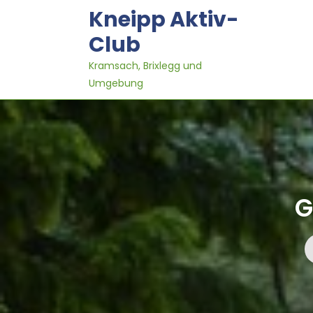
Skip
Kneipp Aktiv-
to
content
Club
Kramsach, Brixlegg und
Umgebung
G