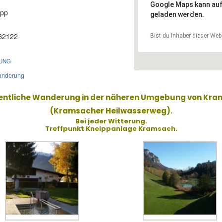
Google Maps kann auf d
öpp
geladen werden.
62122
Bist du Inhaber dieser Web
UNG
anderung
ntliche Wanderung in der näheren Umgebung von Kra
(Kramsacher Heilwasserweg).
Bei jeder Witterung.
Treffpunkt Kneippanlage Kramsach.