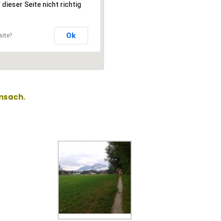
ieser Seite nicht richtig
Ok
site?
msach.