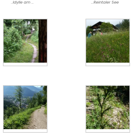
..Idylle am …
…Reintaler See