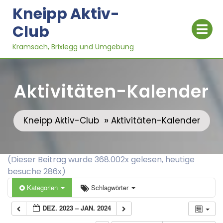
Skip
Kneipp Aktiv-
to
Op
Club
content
Me
Kramsach, Brixlegg und Umgebung
Aktivitäten-Kalender
»
Kneipp Aktiv-Club
Aktivitäten-Kalender
(Dieser Beitrag wurde 368.002x gelesen, heutige
besuche 286x)
Kategorien
Schlagwörter
DEZ. 2023 – JAN. 2024