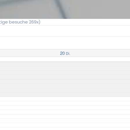
utige besuche 269x)
20
Di.