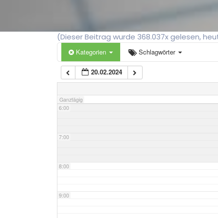
3:00
(Dieser Beitrag wurde 368.037x gelesen, he
4:00
Kategorien
Schlagwörter
20.02.2024
5:00
Ganztägig
6:00
7:00
8:00
9:00