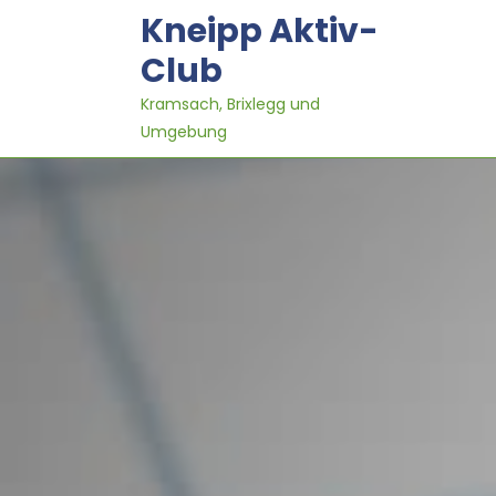
Skip
Kneipp Aktiv-
to
content
Club
Kramsach, Brixlegg und
Umgebung
0:00
1:00
2:00