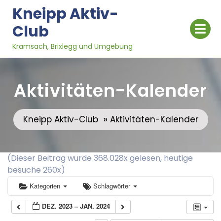
Skip
Kneipp Aktiv-
to
Op
Club
content
Me
Kramsach, Brixlegg und Umgebung
Aktivitäten-Kalender
»
Kneipp Aktiv-Club
Aktivitäten-Kalender
(Dieser Beitrag wurde 368.028x gelesen, heutige
besuche 260x)
Kategorien
Schlagwörter
DEZ. 2023 – JAN. 2024