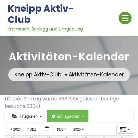
Skip
Kneipp Aktiv-
to
Op
Club
content
Me
Kramsach, Brixlegg und Umgebung
Aktivitäten-Kalender
»
Kneipp Aktiv-Club
Aktivitäten-Kalender
(Dieser Beitrag wurde 368.196x gelesen, heutige
besuche 330x)
Kategorien
Schlagwörter
2023
DEZ.
FEB.
2025