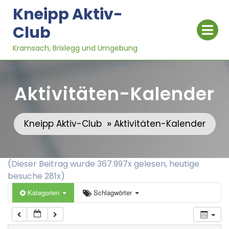
Skip
Kneipp Aktiv-
to
Op
Club
content
Me
Kramsach, Brixlegg und Umgebung
0:00
Aktivitäten-Kalender
1:00
»
Kneipp Aktiv-Club
Aktivitäten-Kalender
2:00
3:00
(Dieser Beitrag wurde 367.997x gelesen, heutige
besuche 281x)
4:00
Kategorien
Schlagwörter
5:00