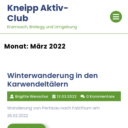
Skip
Kneipp Aktiv-
to
Op
Club
content
Me
Kramsach, Brixlegg und Umgebung
Monat:
März 2022
Winterwanderung in den
Karwendeltälern
Brigitte Wenschur
12.03.2022
0 Kommentare
Wanderung von Pertisau nach Falzthurn am
26.02.2022