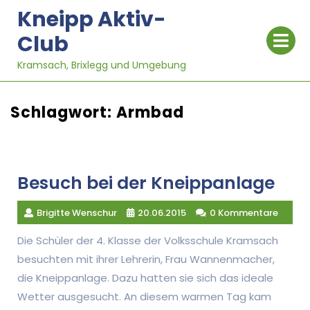
Skip
Kneipp Aktiv-
to
Op
Club
content
Me
Kramsach, Brixlegg und Umgebung
Schlagwort:
Armbad
Besuch bei der Kneippanlage
Brigitte Wenschur
20.06.2015
0 Kommentare
Die Schüler der 4. Klasse der Volksschule Kramsach
besuchten mit ihrer Lehrerin, Frau Wannenmacher,
die Kneippanlage. Dazu hatten sie sich das ideale
Wetter ausgesucht. An diesem warmen Tag kam